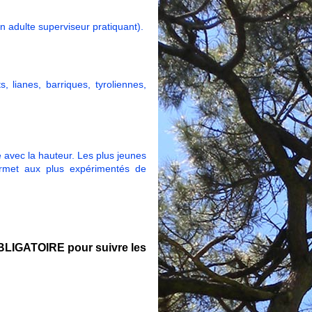
n adulte superviseur pratiquant).
, lianes, barriques, tyroliennes,
se avec la hauteur. Les plus jeunes
rmet aux plus expérimentés de
OBLIGATOIRE pour suivre les