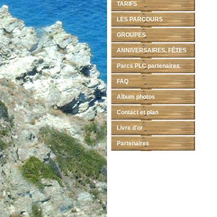
TARIFS
LES PARCOURS
GROUPES
ANNIVERSAIRES, FÊTES
Parcs PLC partenaires
FAQ
Album photos
Contact et plan
Livre d'or
Partenaires