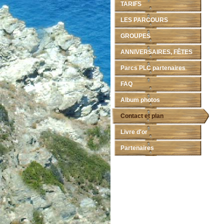
TARIFS
LES PARCOURS
GROUPES
ANNIVERSAIRES, FÊTES
Parcs PLC partenaires
FAQ
Album photos
Contact et plan
Livre d'or
Partenaires