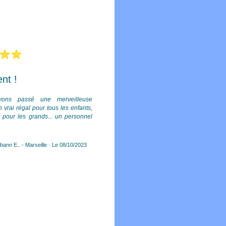
ent !
fun sport sensati
ons passé une merveilleuse
«Accet facile jeux diverse en f
n vrai régal pour tous les enfants,
 pour les grands... un personnel
De Fadi C.. - Marseille · L
ann E.. - Marseille · Le 08/10/2023