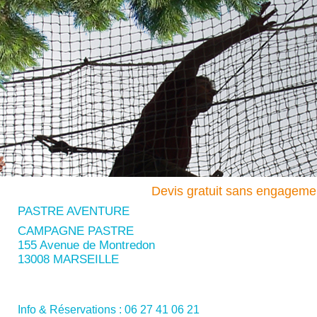
Devis gratuit sans engageme
PASTRE AVENTURE
CAMPAGNE PASTRE
155 Avenue de Montredon
13008 MARSEILLE
Info & Réservations : 06 27 41 06 21