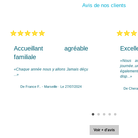
Avis de nos clients
accueillant agréable
excell
familiale
«Nous av
journée..u
«Chaque année nous y allons Jamais déçu
également
...»
disp...»
De France F.. - Marseille · Le 27/07/2024
De Cherab
Voir + d'avis