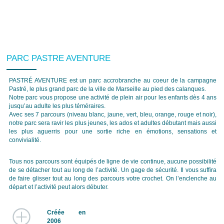
PARC PASTRE AVENTURE
PASTRÉ AVENTURE est un parc accrobranche au coeur de la campagne
Pastré, le plus grand parc de la ville de Marseille au pied des calanques.
Notre parc vous propose une activité de plein air pour les enfants dès 4 ans
jusqu’au adulte les plus téméraires.
Avec ses 7 parcours (niveau blanc, jaune, vert, bleu, orange, rouge et noir),
notre parc sera ravir les plus jeunes, les ados et adultes débutant mais aussi
les plus aguerris pour une sortie riche en émotions, sensations et
convivialité.
Tous nos parcours sont équipés de ligne de vie continue, aucune possibilité
de se détacher tout au long de l’activité. Un gage de sécurité. Il vous suffira
de faire glisser tout au long des parcours votre crochet. On l’enclenche au
départ et l’activité peut alors débuter.
Créée en
2006