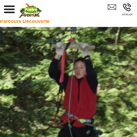
Parc Aventure Parcours Acrobatique Accrobranche Kids Juniors
Adultes Marseille Aix-En-Provence Arles Martigues
Parcours Découverte